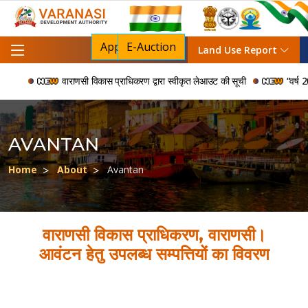
Apply For NOC
E-Auction
Land Use Report
वाराणसी विकास प्राधिकरण द्वारा स्वीकृत लेआउट की सूची
“वर्ष 200
AVANTAN
Home
About
Avantan
वाराणसी विकास प्राधिकरण, वाराणसी।
आवंटन हेतु उपलब्ध सम्पत्तियों का विवरण