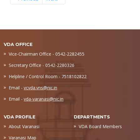
VDA OFFICE
Vice-Chairman Office - 0542-2282455
Secretary Office - 0542-2280326
Helpline / Control Room - 7518102822
Email -
vcvda.vns@nic.in
Email -
vda-varanasi@nic.in
VDA PROFILE
DEPARTMENTS
About Varanasi
VDA Board Members
Varanasi Map