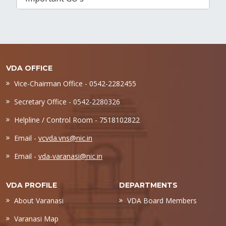
VDA OFFICE
Vice-Chairman Office - 0542-2282455
Secretary Office - 0542-2280326
Helpline / Control Room - 7518102822
Email -
vcvda.vns@nic.in
Email -
vda-varanasi@nic.in
VDA PROFILE
DEPARTMENTS
About Varanasi
VDA Board Members
Varanasi Map